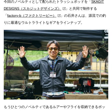
今回のノベルティとして配られたトラッシュポッドを「
SKAGIT
DESIGNS（スカジットデザインズ）
」と共同で制作する
「
factory-b（ファクトリービー）
」の石井さんは、源流での釣
りに最適なウルトラライトなギアをラインナップ。
もうひとつのノベルティであるルアーやフライを収納できるボッ