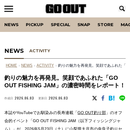
NEWS
PICKUP
SPECIAL
SNAP
STORE
MA
NEWS
ACTIVITY
HOME
›
NEWS
›
ACTIVITY
›
釣りの魅力を再発見。笑顔であふれた「GO O
釣りの魅力を再発見。笑顔であふれた「GO
OUT FISHING JAM」の濃密時間をレポート！
2026.06.03
2026.06.03
作成日
更新日
本誌やYouTubeでお馴染みの長寿連載「
GO OUT釣り部
」のオフ
会的イベント「GO OUT FISHING JAM（以下フィッシングジャ
ム）」が、2026年5月23日（土）に山梨県大月市の奈良子釣りセ