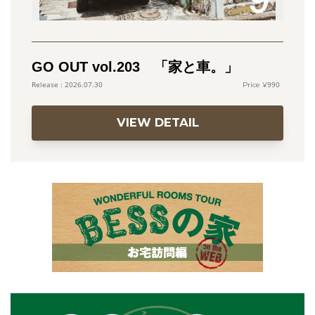
GO OUT vol.203 「家と車。」
990
2026.07.30
VIEW DETAIL