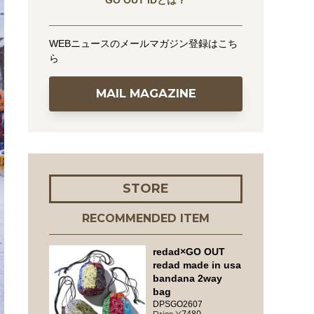
GO OUT IDとは？
WEBニュースのメールマガジン登録はこち
ら
MAIL MAGAZINE
STORE
RECOMMENDED ITEM
redad×GO OUT
redad made in usa
bandana 2way
bag
DPSGO2607
7480