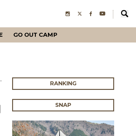
E
GO OUT CAMP
RANKING
SNAP
期