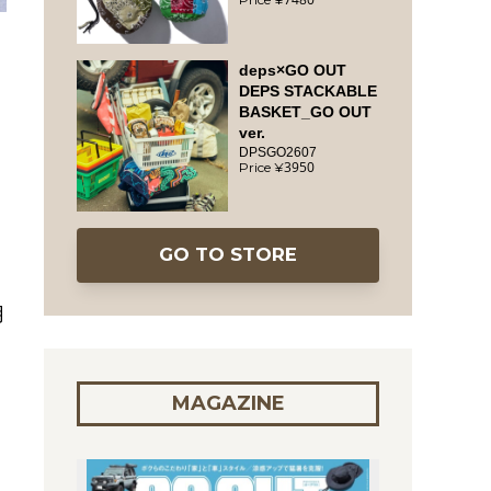
deps×GO OUT
DEPS STACKABLE
BASKET_GO OUT
ver.
DPSGO2607
3950
GO TO STORE
用
MAGAZINE