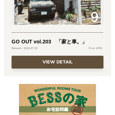
GO OUT vol.203 「家と車。」
990
2026.07.30
VIEW DETAIL