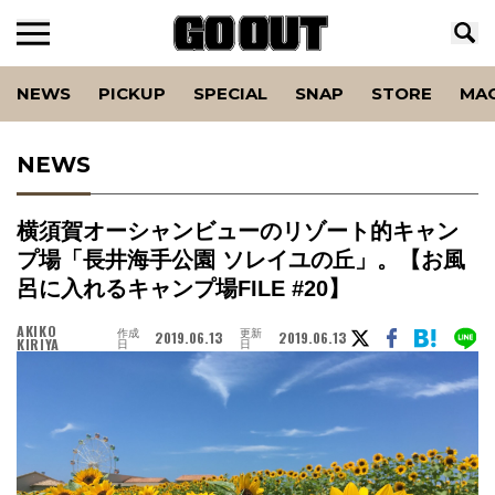
NEWS
PICKUP
SPECIAL
SNAP
STORE
MA
NEWS
横須賀オーシャンビューのリゾート的キャン
プ場「長井海手公園 ソレイユの丘」。【お風
呂に入れるキャンプ場FILE #20】
AKIKO
作成
更新
2019.06.13
2019.06.13
KIRIYA
日
日