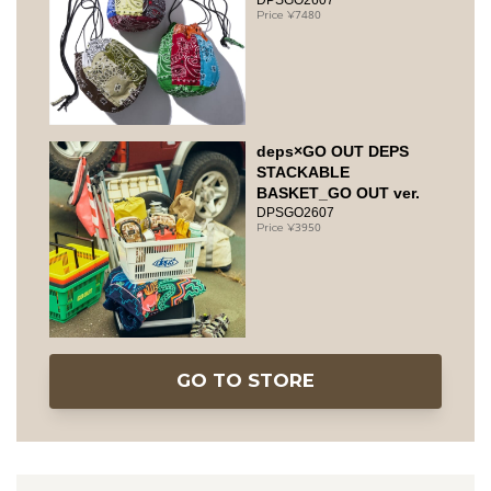
7480
deps×GO OUT DEPS
STACKABLE
BASKET_GO OUT ver.
DPSGO2607
3950
GO TO STORE