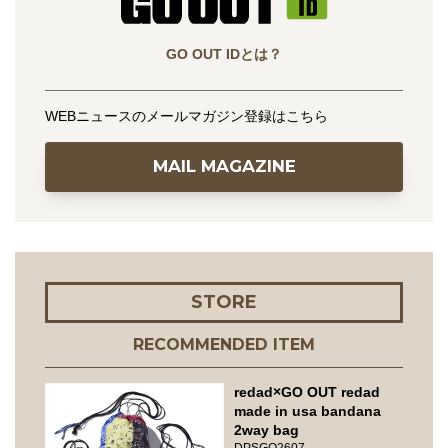
GO OUT IDとは？
WEBニュースのメールマガジン登録はこちら
MAIL MAGAZINE
STORE
RECOMMENDED ITEM
redad×GO OUT redad
made in usa bandana
2way bag
DPSGO2607