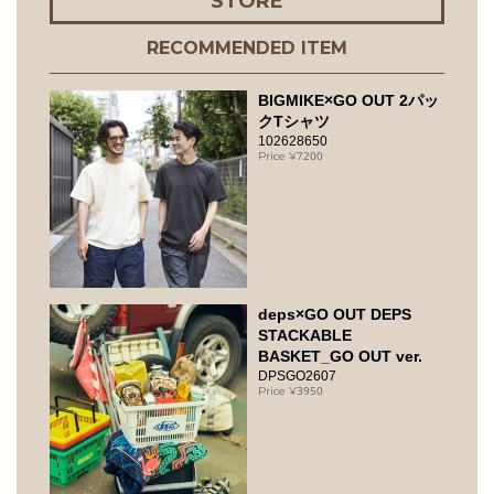
STORE
RECOMMENDED ITEM
BIGMIKE×GO OUT 2パッ
クTシャツ
102628650
7200
deps×GO OUT DEPS
STACKABLE
BASKET_GO OUT ver.
DPSGO2607
3950