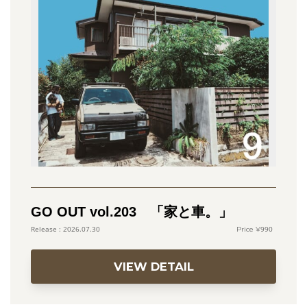
GO OUT vol.203 「家と車。」
990
2026.07.30
VIEW DETAIL