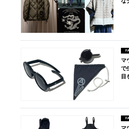
な
F
マ
で
目
F
マ