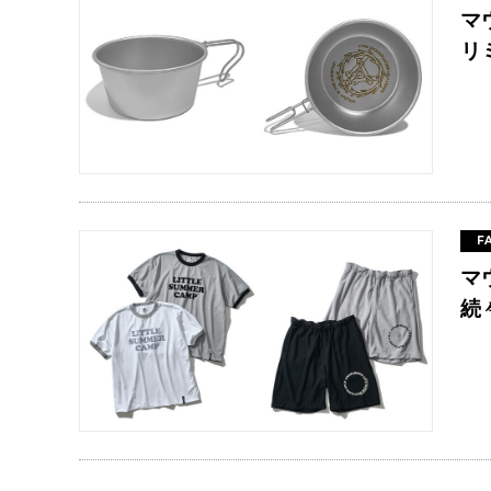
マ
リ
F
マ
続