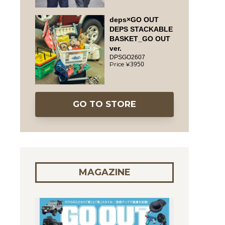
deps×GO OUT
DEPS STACKABLE
BASKET_GO OUT
ver.
DPSGO2607
3950
GO TO STORE
MAGAZINE