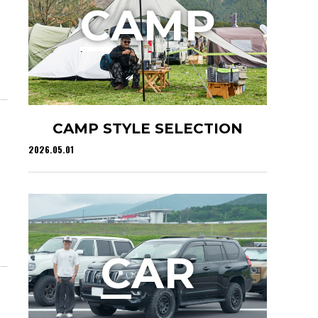
C
AMP
CAMP STYLE SELECTION
2026.05.01
に
C
AR