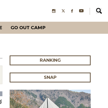
E
GO OUT CAMP
RANKING
SNAP
彩