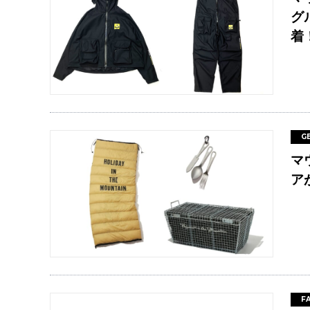
グ
着
G
マ
ア
F