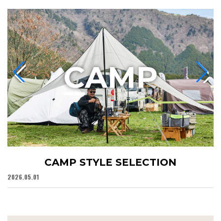
C
AMP
CAMP STYLE SELECTION
2026.05.01
20