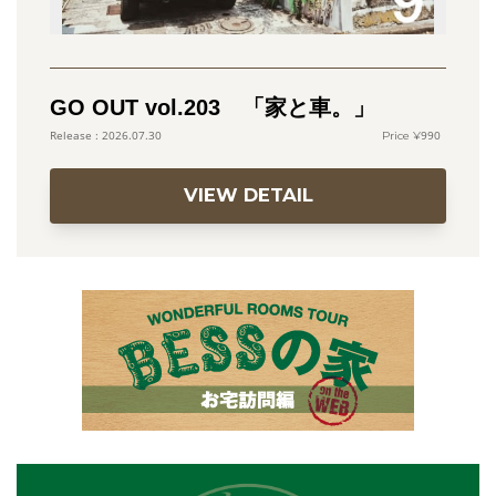
GO OUT vol.203 「家と車。」
990
2026.07.30
VIEW DETAIL