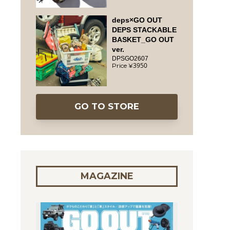
deps×GO OUT
DEPS STACKABLE
BASKET_GO OUT
ver.
DPSGO2607
3950
GO TO STORE
MAGAZINE