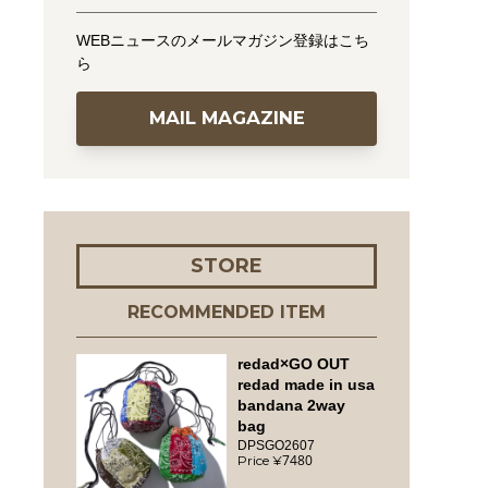
WEBニュースのメールマガジン登録はこち
ら
MAIL MAGAZINE
STORE
RECOMMENDED ITEM
redad×GO OUT
redad made in usa
bandana 2way
bag
DPSGO2607
7480