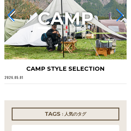
C
AMP
CAMP STYLE SELECTION
2026.05.01
20
TAGS
: 人気のタグ