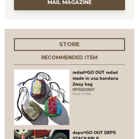
MAIL MAGAZINE
STORE
RECOMMENDED ITEM
redad×GO OUT redad
made in usa bandana
2way bag
DPSGO2607
7480
deps×GO OUT DEPS
STACKABLE