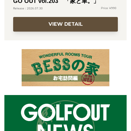
GO OUT vol.203 「家と車。」
990
2026.07.30
VIEW DETAIL