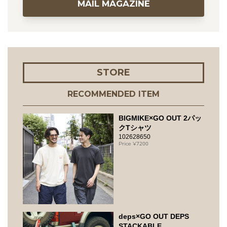
MAIL MAGAZINE
STORE
RECOMMENDED ITEM
BIGMIKE×GO OUT 2パッ
クTシャツ
102628650
7200
deps×GO OUT DEPS
STACKABLE