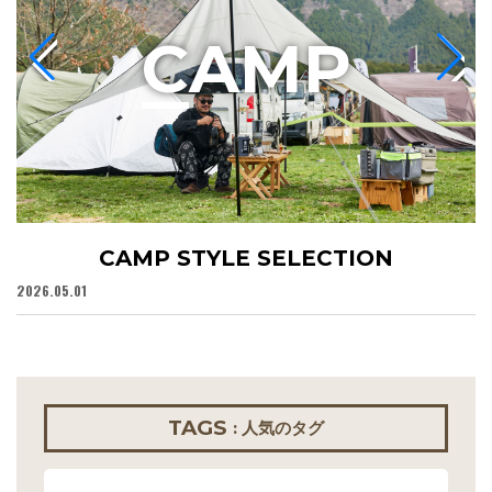
C
AMP
CAMP STYLE SELECTION
2026.05.01
20
TAGS
: 人気のタグ