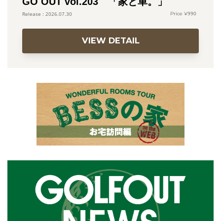
GO OUT vol.203 「家と車。」
990
2026.07.30
VIEW DETAIL