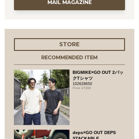
MAIL MAGAZINE
STORE
RECOMMENDED ITEM
BIGMIKE×GO OUT 2パッ
クTシャツ
102628650
7200
deps×GO OUT DEPS
STACKABLE