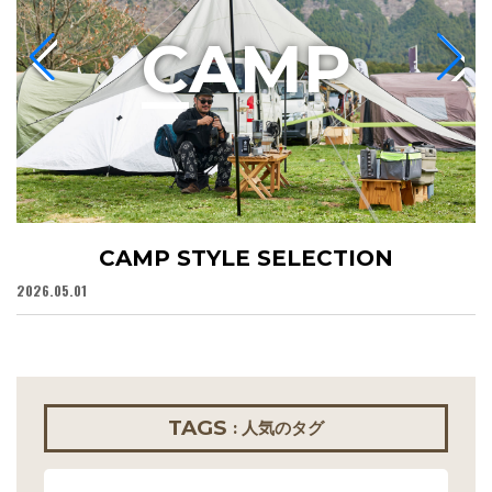
C
AMP
CAMP STYLE SELECTION
2026.05.01
20
TAGS
: 人気のタグ