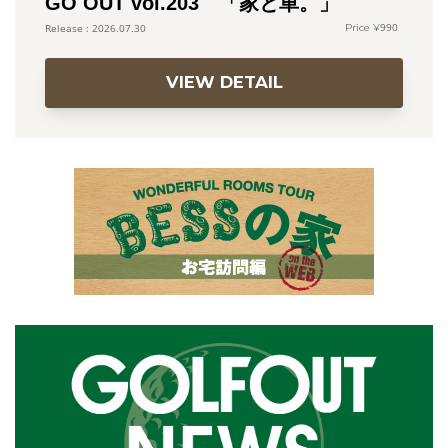
GO OUT vol.203 「家と車。」
990
2026.07.30
VIEW DETAIL