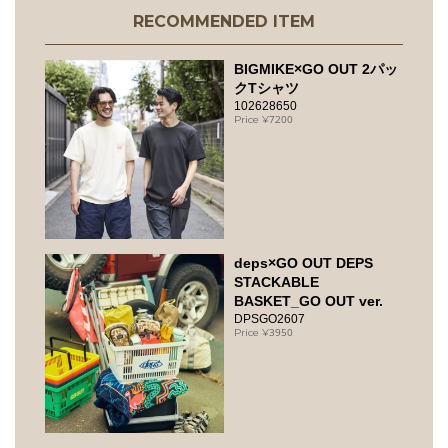
RECOMMENDED ITEM
BIGMIKE×GO OUT 2パッ
クTシャツ
102628650
7200
deps×GO OUT DEPS
STACKABLE
BASKET_GO OUT ver.
DPSGO2607
3950