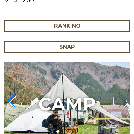
RANKING
SNAP
C
AMP