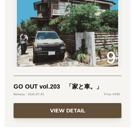
GO OUT vol.203 「家と車。」
990
2026.07.30
VIEW DETAIL