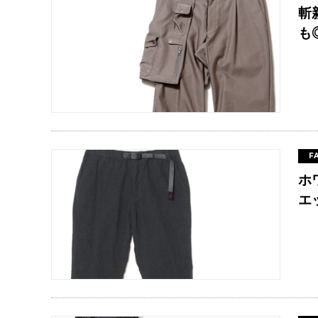
斬
も
F
ホ
エ