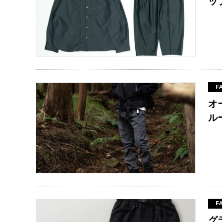
ッ
F
オ
ル
F
グ