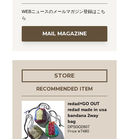
WEBニュースのメールマガジン登録はこち
ら
MAIL MAGAZINE
STORE
RECOMMENDED ITEM
redad×GO OUT
redad made in usa
bandana 2way
bag
DPSGO2607
7480