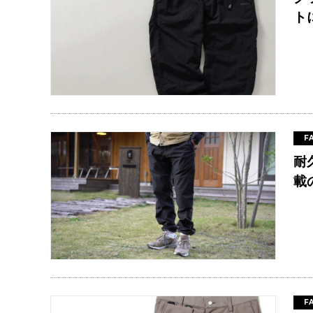
ト
F
耐
載
F