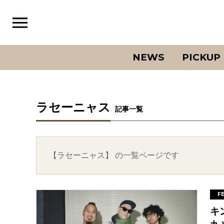
NEWS
PICKUP
ラセーニャス
記事一覧
【ラセーニャス】 の一覧ページです
F
キ