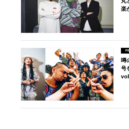
丸
楽が
F
噂
号
v