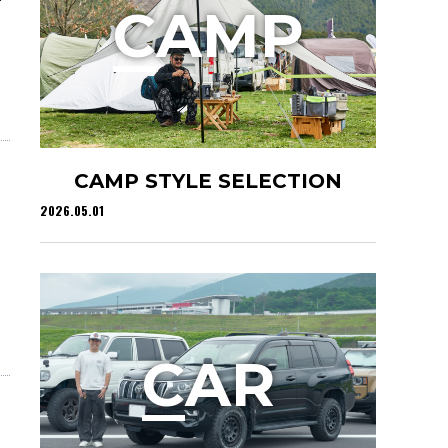
音
C
AMP
CAMP STYLE SELECTION
2026.05.01
C
AR