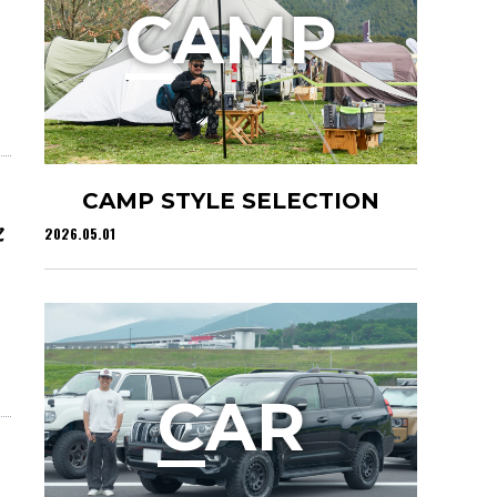
C
AMP
CAMP STYLE SELECTION
セ
2026.05.01
C
AR