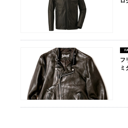
ロ
F
フ
ミ