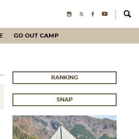
E
GO OUT CAMP
RANKING
SNAP
ノ