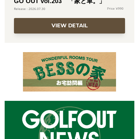
GO OUT vol.203 「家と車。」
990
2026.07.30
VIEW DETAIL