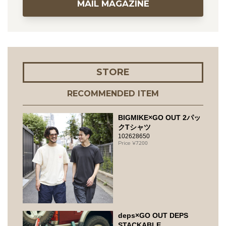
MAIL MAGAZINE
STORE
RECOMMENDED ITEM
BIGMIKE×GO OUT 2パッ
クTシャツ
102628650
7200
deps×GO OUT DEPS
STACKABLE