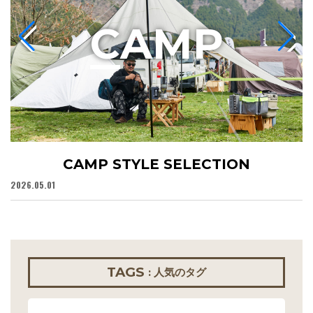
C
AMP
CAMP STYLE SELECTION
2026.05.01
20
TAGS
: 人気のタグ