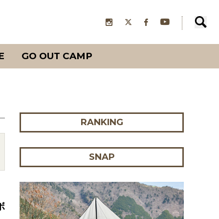
E
GO OUT CAMP
RANKING
SNAP
ボ