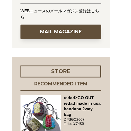
WEBニュースのメールマガジン登録はこち
ら
MAIL MAGAZINE
STORE
RECOMMENDED ITEM
redad×GO OUT
redad made in usa
bandana 2way
bag
DPSGO2607
7480