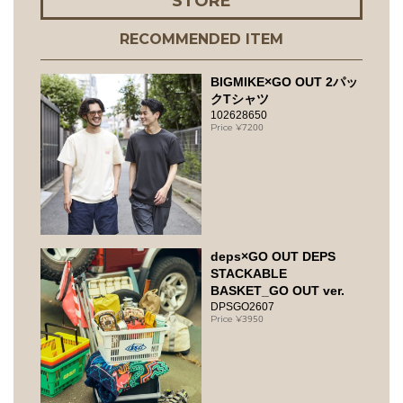
STORE
RECOMMENDED ITEM
BIGMIKE×GO OUT 2パッ
クTシャツ
102628650
7200
deps×GO OUT DEPS
STACKABLE
BASKET_GO OUT ver.
DPSGO2607
3950