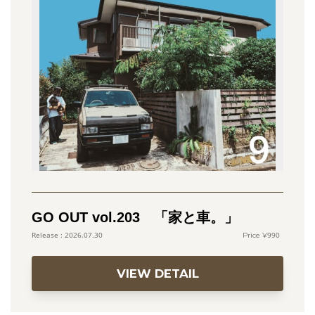
GO OUT vol.203 「家と車。」
990
2026.07.30
VIEW DETAIL