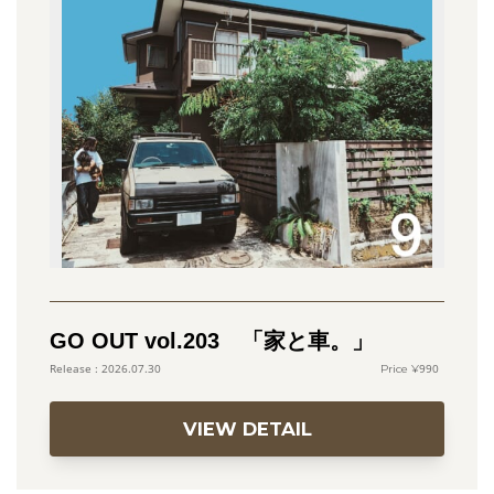
GO OUT vol.203 「家と車。」
990
2026.07.30
VIEW DETAIL