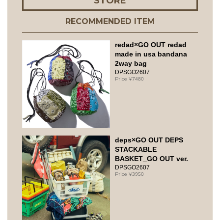
STORE
RECOMMENDED ITEM
redad×GO OUT redad
made in usa bandana
2way bag
DPSGO2607
7480
deps×GO OUT DEPS
STACKABLE
BASKET_GO OUT ver.
DPSGO2607
3950