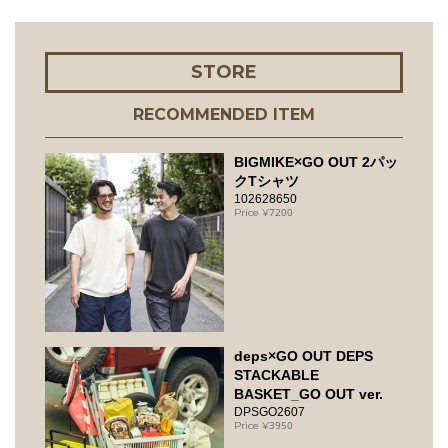
STORE
RECOMMENDED ITEM
BIGMIKE×GO OUT 2パッ
クTシャツ
102628650
7200
deps×GO OUT DEPS
STACKABLE
BASKET_GO OUT ver.
DPSGO2607
3950