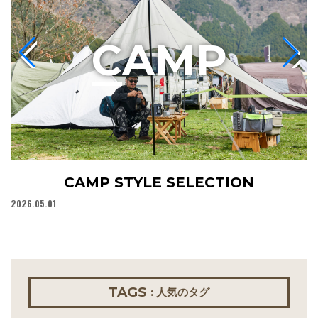
C
AMP
CAMP STYLE SELECTION
2026.05.01
20
TAGS
: 人気のタグ