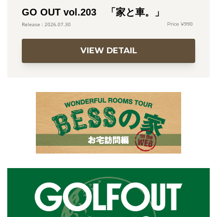
GO OUT vol.203 「家と車。」
990
2026.07.30
VIEW DETAIL