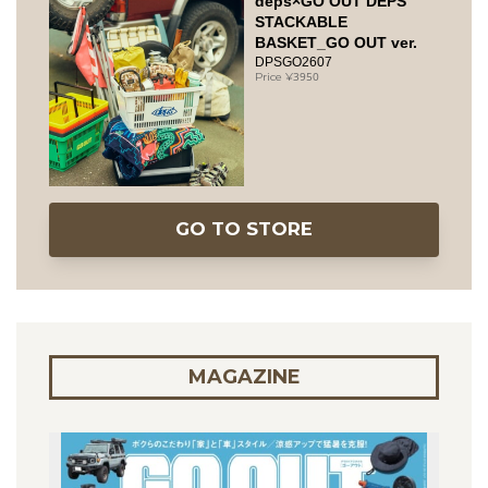
deps×GO OUT DEPS
STACKABLE
BASKET_GO OUT ver.
DPSGO2607
3950
GO TO STORE
MAGAZINE