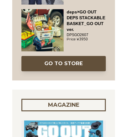
deps×GO OUT
DEPS STACKABLE
BASKET_GO OUT
ver.
DPSGO2607
3950
GO TO STORE
MAGAZINE