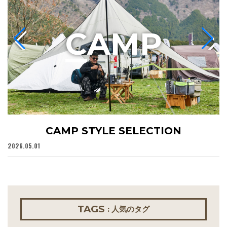
C
AMP
CAMP STYLE SELECTION
2026.05.01
20
TAGS
: 人気のタグ