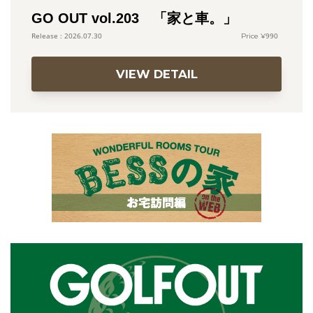
GO OUT vol.203 「家と車。」
990
2026.07.30
VIEW DETAIL