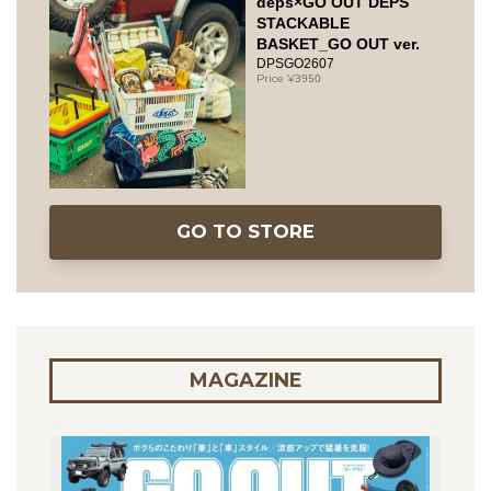
deps×GO OUT DEPS
STACKABLE
BASKET_GO OUT ver.
DPSGO2607
3950
GO TO STORE
MAGAZINE