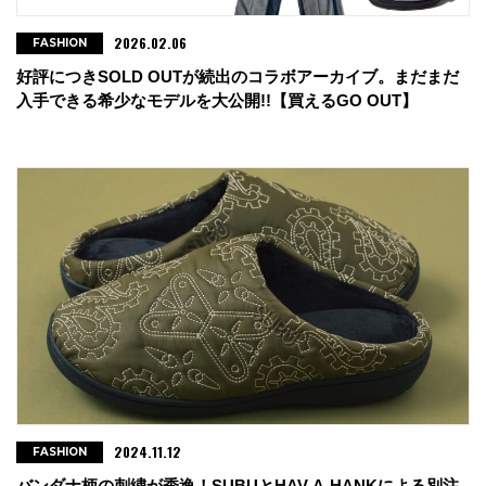
2026.02.06
FASHION
好評につきSOLD OUTが続出のコラボアーカイブ。まだまだ
入手できる希少なモデルを大公開!!【買えるGO OUT】
2024.11.12
FASHION
バンダナ柄の刺繍が秀逸！SUBUとHAV-A-HANKによる別注