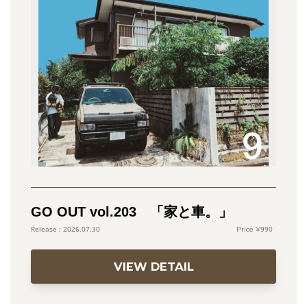
GO OUT vol.203 「家と車。」
990
2026.07.30
VIEW DETAIL