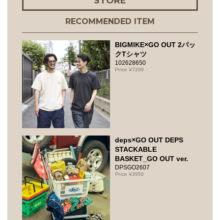
STORE
RECOMMENDED ITEM
BIGMIKE×GO OUT 2パッ
クTシャツ
102628650
7200
deps×GO OUT DEPS
STACKABLE
BASKET_GO OUT ver.
DPSGO2607
3950