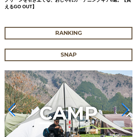
えるGO OUT】
RANKING
SNAP
C
AMP