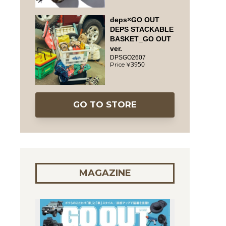
deps×GO OUT
DEPS STACKABLE
BASKET_GO OUT
ver.
DPSGO2607
3950
GO TO STORE
MAGAZINE