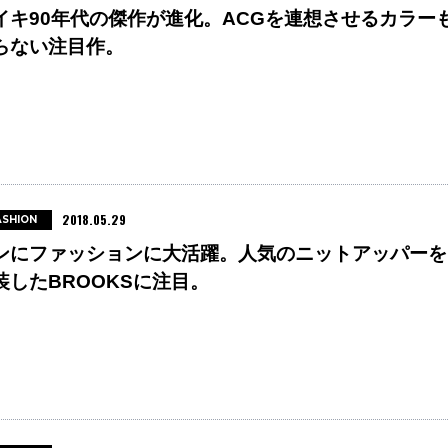
イキ90年代の傑作が進化。ACGを連想させるカラー
らない注目作。
2018.05.29
ASHION
ンにファッションに大活躍。人気のニットアッパーを
装したBROOKSに注目。