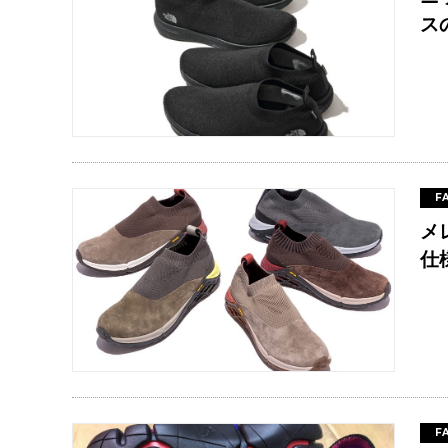
ス
F
メ
仕
F