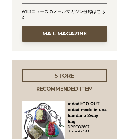
WEBニュースのメールマガジン登録はこち
ら
MAIL MAGAZINE
STORE
RECOMMENDED ITEM
redad×GO OUT
redad made in usa
bandana 2way
bag
DPSGO2607
7480