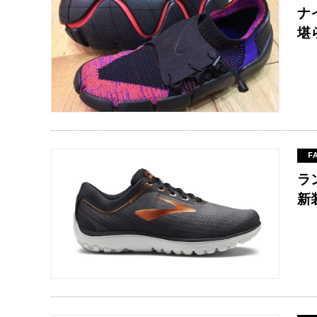
ナ
堪
F
ラ
新