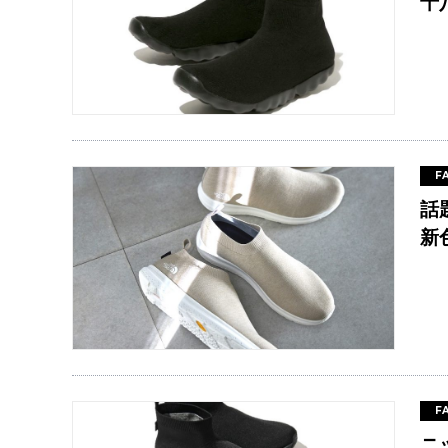
十
F
話
新
F
ニ