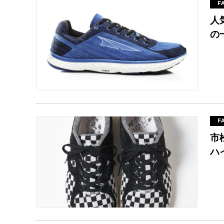
F
人
の
F
市松
ハ