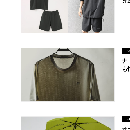
見
F
ナ
も
F
オ