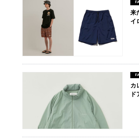
F
来
イ
F
カ
ド