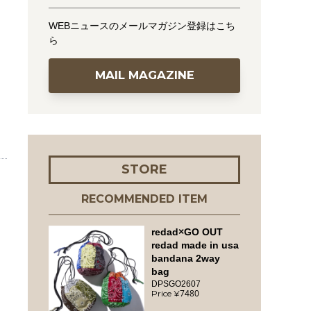
WEBニュースのメールマガジン登録はこち
ら
MAIL MAGAZINE
STORE
RECOMMENDED ITEM
redad×GO OUT
redad made in usa
bandana 2way
bag
DPSGO2607
7480