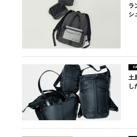
ラ
シ
F
土
し