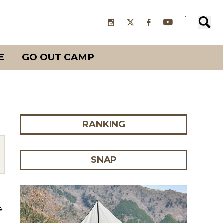
E
GO OUT CAMP
RANKING
SNAP
で