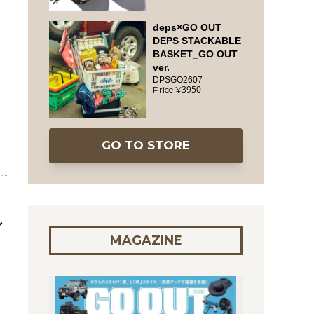
deps×GO OUT
DEPS STACKABLE
BASKET_GO OUT
ver.
DPSGO2607
3950
GO TO STORE
シ
MAGAZINE