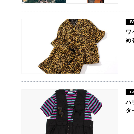
F
ワ
め
F
ハ
タ