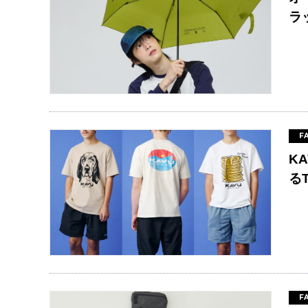
ラ
F
K
る
F