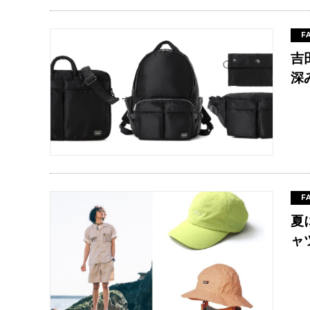
F
吉
深
F
夏
ャ