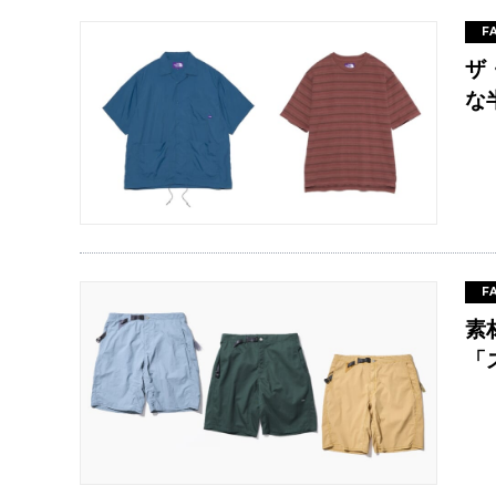
F
ザ
な
F
素
「