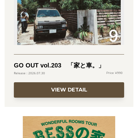
GO OUT vol.203 「家と車。」
990
2026.07.30
VIEW DETAIL