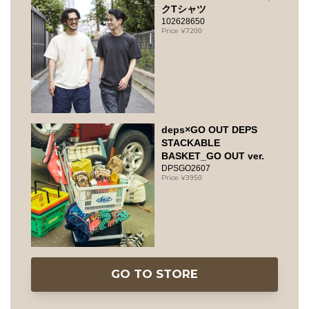
クTシャツ
102628650
7200
deps×GO OUT DEPS
STACKABLE
BASKET_GO OUT ver.
DPSGO2607
3950
GO TO STORE