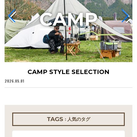
C
AMP
CAMP STYLE SELECTION
2026.05.01
20
TAGS
: 人気のタグ