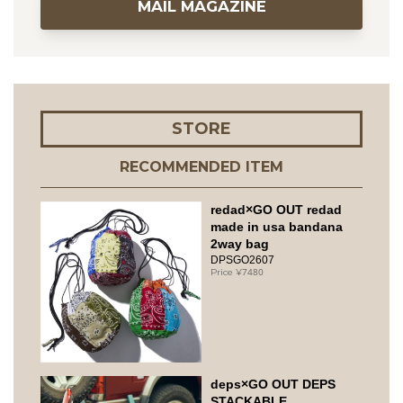
MAIL MAGAZINE
STORE
RECOMMENDED ITEM
redad×GO OUT redad
made in usa bandana
2way bag
DPSGO2607
7480
deps×GO OUT DEPS
STACKABLE