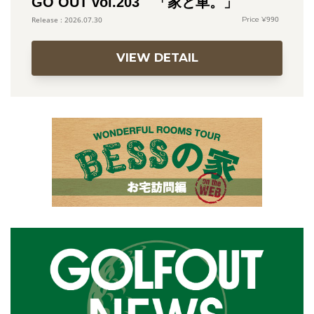
GO OUT vol.203 「家と車。」
990
2026.07.30
VIEW DETAIL