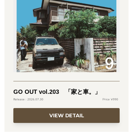
GO OUT vol.203 「家と車。」
990
2026.07.30
VIEW DETAIL