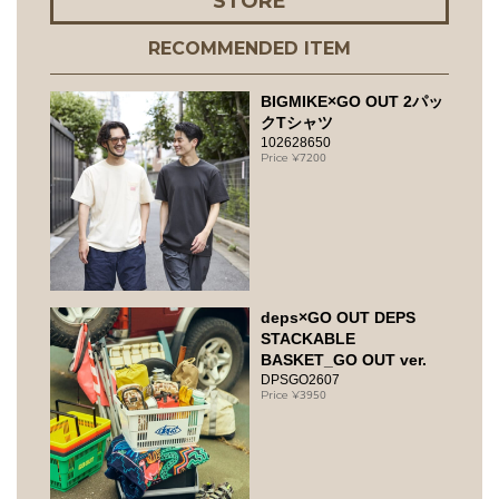
STORE
RECOMMENDED ITEM
BIGMIKE×GO OUT 2パッ
クTシャツ
102628650
7200
deps×GO OUT DEPS
STACKABLE
BASKET_GO OUT ver.
DPSGO2607
3950