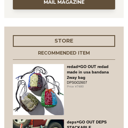
MAIL MAGAZINE
STORE
RECOMMENDED ITEM
redad×GO OUT redad
made in usa bandana
2way bag
DPSGO2607
7480
deps×GO OUT DEPS
STACKABLE