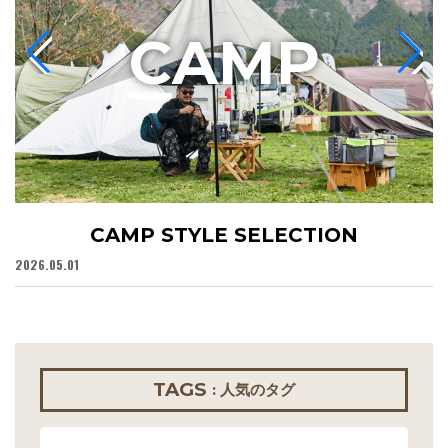
C
AMP
CAMP STYLE SELECTION
2026.05.01
20
TAGS
: 人気のタグ