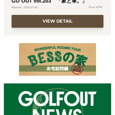
GO OUT vol.203 「家と車。」
990
2026.07.30
VIEW DETAIL