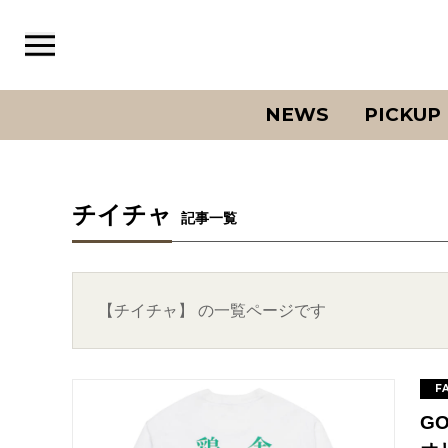
NEWS
PICKUP
チイチャ
記事一覧
【チイチャ】 の一覧ページです
F
G