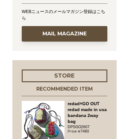
WEBニュースのメールマガジン登録はこち
ら
MAIL MAGAZINE
STORE
RECOMMENDED ITEM
redad×GO OUT
redad made in usa
bandana 2way
bag
DPSGO2607
7480