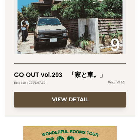
GO OUT vol.203 「家と車。」
990
2026.07.30
VIEW DETAIL