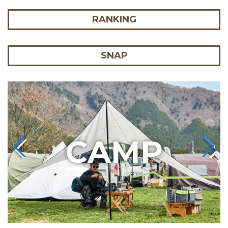
RANKING
SNAP
C
AMP