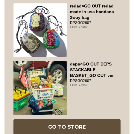
redad×GO OUT redad
made in usa bandana
2way bag
DPSGO2607
7480
deps×GO OUT DEPS
STACKABLE
BASKET_GO OUT ver.
DPSGO2607
3950
GO TO STORE