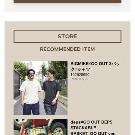
STORE
RECOMMENDED ITEM
BIGMIKE×GO OUT 2パッ
クTシャツ
102628650
7200
deps×GO OUT DEPS
STACKABLE
BASKET_GO OUT ver.