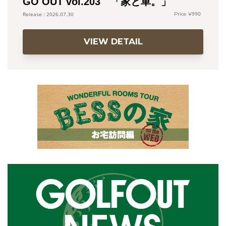
GO OUT vol.203 「家と車。」
990
2026.07.30
VIEW DETAIL