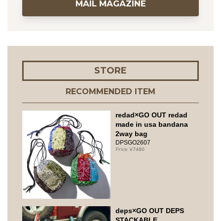
MAIL MAGAZINE
STORE
RECOMMENDED ITEM
redad×GO OUT redad
made in usa bandana
2way bag
DPSGO2607
7480
deps×GO OUT DEPS
STACKABLE