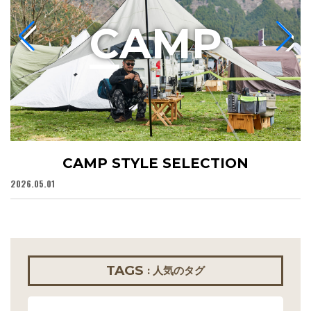
C
AMP
CAMP STYLE SELECTION
2026.05.01
20
TAGS
: 人気のタグ