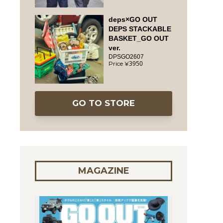
deps×GO OUT
DEPS STACKABLE
BASKET_GO OUT
ver.
DPSGO2607
3950
GO TO STORE
MAGAZINE