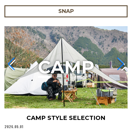
SNAP
C
AMP
CAMP STYLE SELECTION
2026.05.01
20