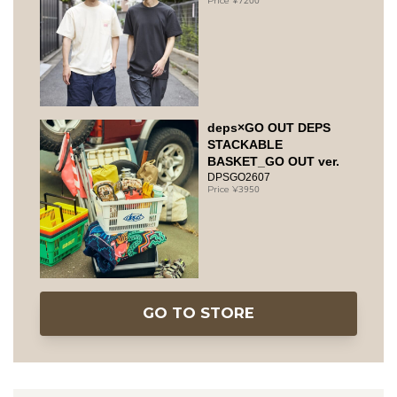
deps×GO OUT DEPS
STACKABLE
BASKET_GO OUT ver.
DPSGO2607
3950
GO TO STORE