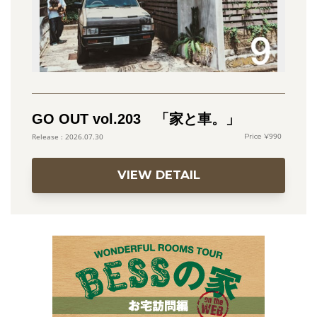
GO OUT vol.203 「家と車。」
990
2026.07.30
VIEW DETAIL