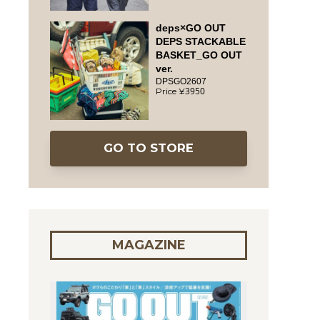
deps×GO OUT
DEPS STACKABLE
BASKET_GO OUT
ver.
DPSGO2607
3950
GO TO STORE
MAGAZINE