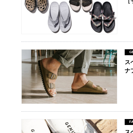
［
G
ス
ナ
F
ス