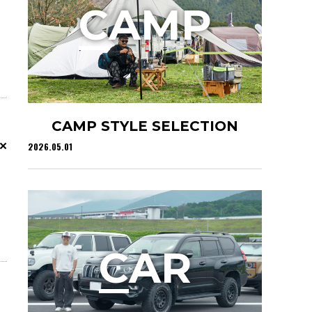
C
AMP
CAMP STYLE SELECTION
×
2026.05.01
C
AR
、