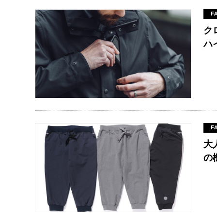
F
ク
ハ
F
大人
の