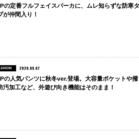
CPの定番フルフェイスパーカに、ムレ知らずな防寒
プが仲間入り！
2020.09.07
ASHION
CPの人気パンツに秋冬ver.登場。大容量ポケットや撥
防汚加工など、外遊び向き機能はそのまま！