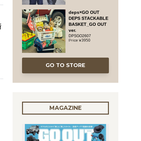
deps×GO OUT
DEPS STACKABLE
BASKET_GO OUT
新
ver.
DPSGO2607
3950
GO TO STORE
MAGAZINE