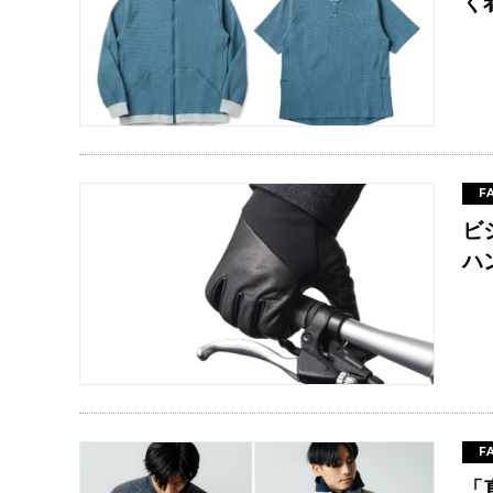
く
F
ビ
ハ
F
「