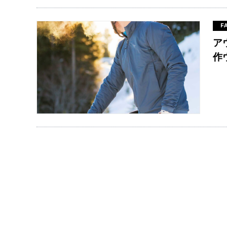
F
ア
作