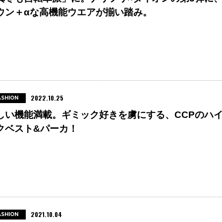
ウン＋αな高機能ウエアが揃い踏み。
2022.10.25
ASHION
しい機能満載。ギミック好きを虜にする、CCPのハ
クベスト&パーカ！
2021.10.04
ASHION