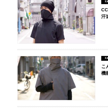
F
C
汗
F
こ
機