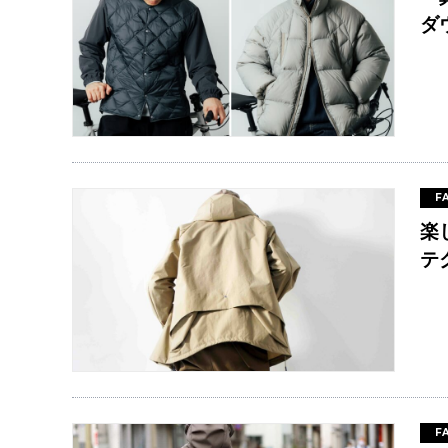
ダ
F
楽
テ
F