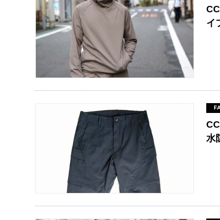
C
イ
F
C
水