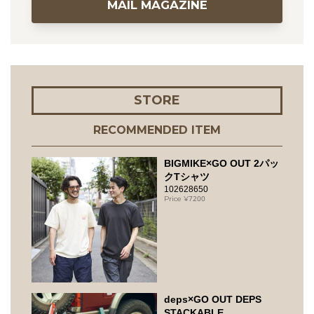
MAIL MAGAZINE
STORE
RECOMMENDED ITEM
BIGMIKE×GO OUT 2パッ
クTシャツ
102628650
7200
deps×GO OUT DEPS
STACKABLE