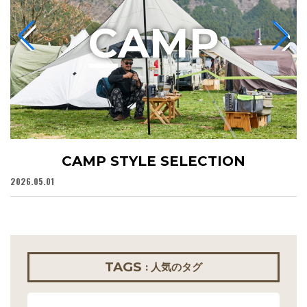
C
AMP
CAMP STYLE SELECTION
2026.05.01
20
TAGS
: 人気のタグ