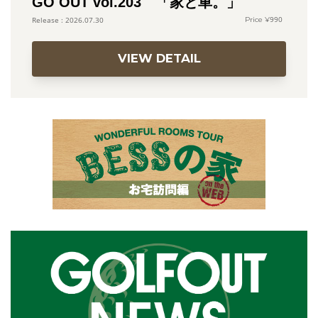
GO OUT vol.203 「家と車。」
990
2026.07.30
VIEW DETAIL