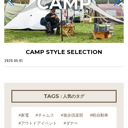
C
AMP
CAMP STYLE SELECTION
2026.05.01
20
TAGS
: 人気のタグ
#家電
#チャムス
#遊歩倶楽部
#軽自動車
#アウトドアイベント
#ダナー