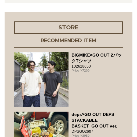
STORE
RECOMMENDED ITEM
BIGMIKE×GO OUT 2パッ
クTシャツ
102628650
7200
deps×GO OUT DEPS
STACKABLE
BASKET_GO OUT ver.
DPSGO2607
3950