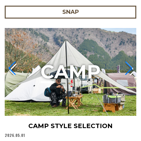
SNAP
C
AMP
CAMP STYLE SELECTION
2026.05.01
20