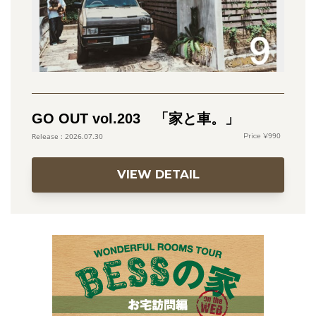
GO OUT vol.203 「家と車。」
990
2026.07.30
VIEW DETAIL