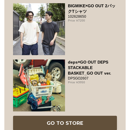
BIGMIKE×GO OUT 2パッ
クTシャツ
102628650
7200
deps×GO OUT DEPS
STACKABLE
BASKET_GO OUT ver.
DPSGO2607
3950
GO TO STORE