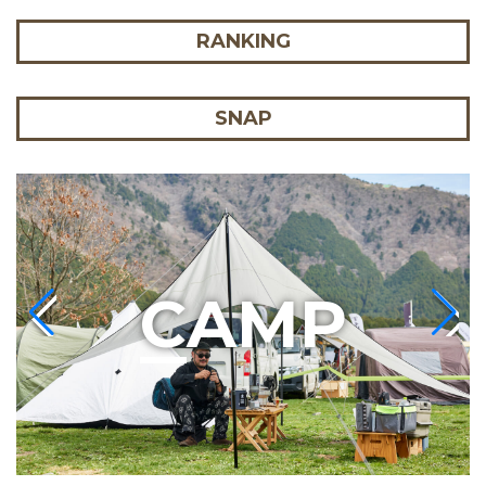
RANKING
SNAP
C
AMP