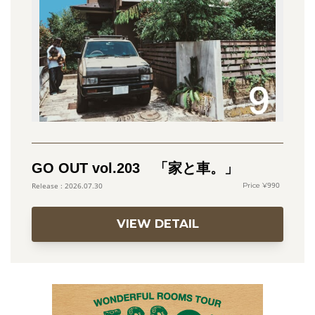
GO OUT vol.203 「家と車。」
990
2026.07.30
VIEW DETAIL