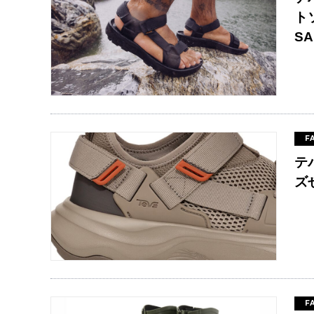
ト
S
F
テ
ズ
F