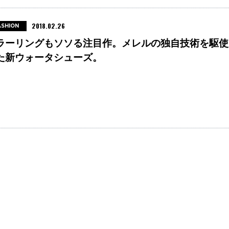
2018.02.26
ASHION
ラーリングもソソる注目作。メレルの独自技術を駆使
た新ウォータシューズ。