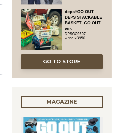
deps×GO OUT
DEPS STACKABLE
BASKET_GO OUT
ver.
DPSGO2607
3950
GO TO STORE
MAGAZINE