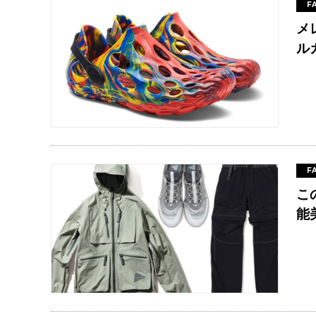
F
メ
ル
F
こ
能