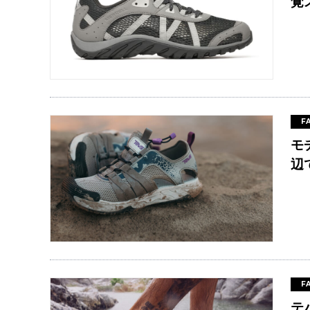
覚
F
モ
辺
F
テ