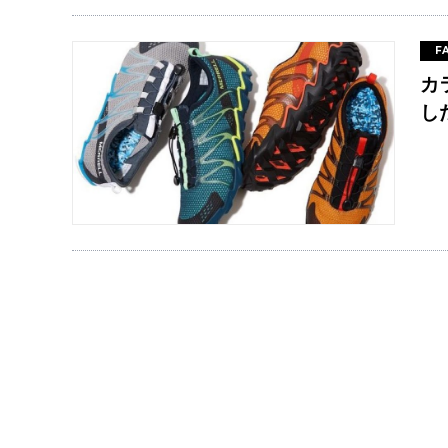
F
カ
し