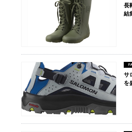
長
結
F
サ
を