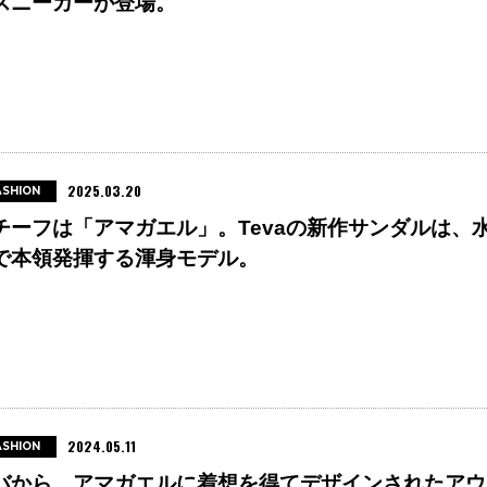
スニーカーが登場。
2025.03.20
ASHION
チーフは「アマガエル」。Tevaの新作サンダルは、
で本領発揮する渾身モデル。
2024.05.11
ASHION
バから、アマガエルに着想を得てデザインされたアウ