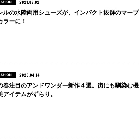
2021.09.02
ASHION
レルの水陸両用シューズが、インパクト抜群のマーブ
カラーに！
2020.04.14
ASHION
の春注目のアンドワンダー新作４選。街にも馴染む機
美アイテムがずらり。