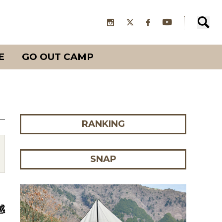
E
GO OUT CAMP
RANKING
SNAP
感