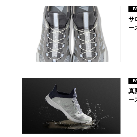
F
サ
ー
F
真
ー