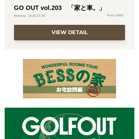
GO OUT vol.203 「家と車。」
990
2026.07.30
VIEW DETAIL