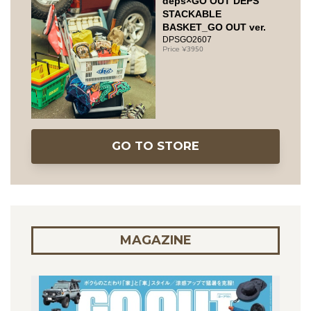
deps×GO OUT DEPS
STACKABLE
BASKET_GO OUT ver.
DPSGO2607
3950
GO TO STORE
MAGAZINE