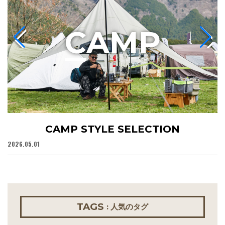
C
AMP
CAMP STYLE SELECTION
2026.05.01
20
TAGS
: 人気のタグ