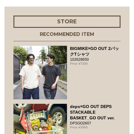
STORE
RECOMMENDED ITEM
BIGMIKE×GO OUT 2パッ
クTシャツ
102628650
7200
deps×GO OUT DEPS
STACKABLE
BASKET_GO OUT ver.
DPSGO2607
3950