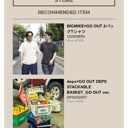
STORE
RECOMMENDED ITEM
BIGMIKE×GO OUT 2パッ
クTシャツ
102628650
7200
deps×GO OUT DEPS
STACKABLE
BASKET_GO OUT ver.
DPSGO2607
3950