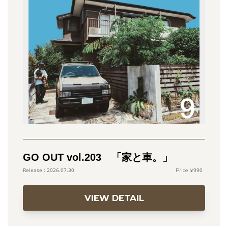
GO OUT vol.203 「家と車。」
990
2026.07.30
VIEW DETAIL