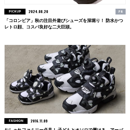
2024.08.20
PR
PICKUP
「コロンビア」秋の注目外遊びシューズを深堀り！ 防水かつ
レトロ顔、コスパ良好な二大巨頭。
2016.11.09
FASHION
おしゃれファミリー必見！ 子どもとオソロで履ける、アーバ