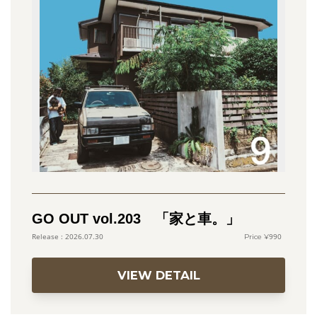
GO OUT vol.203 「家と車。」
990
2026.07.30
VIEW DETAIL