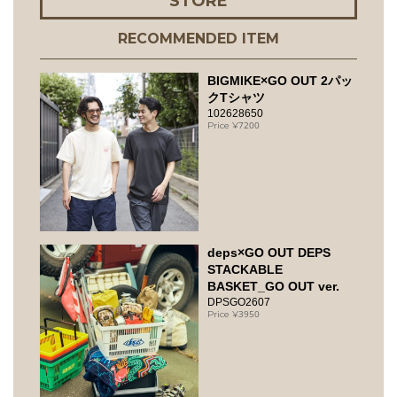
STORE
RECOMMENDED ITEM
BIGMIKE×GO OUT 2パッ
クTシャツ
102628650
7200
deps×GO OUT DEPS
STACKABLE
BASKET_GO OUT ver.
DPSGO2607
3950