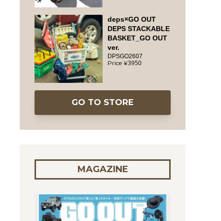
deps×GO OUT
DEPS STACKABLE
BASKET_GO OUT
ver.
DPSGO2607
3950
GO TO STORE
MAGAZINE