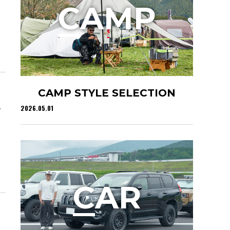
C
AMP
CAMP STYLE SELECTION
い
2026.05.01
C
AR