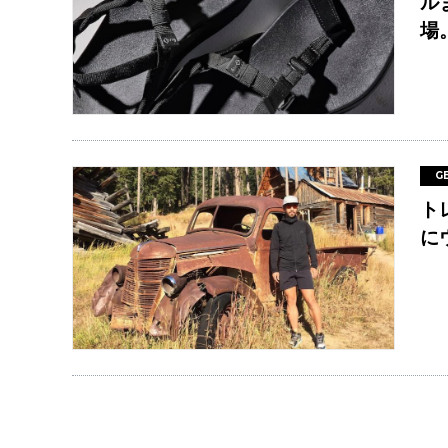
ル
場
G
ト
に