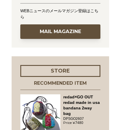
WEBニュースのメールマガジン登録はこち
ら
MAIL MAGAZINE
STORE
RECOMMENDED ITEM
redad×GO OUT
redad made in usa
bandana 2way
bag
DPSGO2607
7480