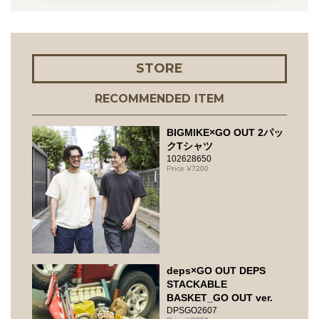
STORE
RECOMMENDED ITEM
BIGMIKE×GO OUT 2パッ
クTシャツ
102628650
7200
deps×GO OUT DEPS
STACKABLE
BASKET_GO OUT ver.
DPSGO2607